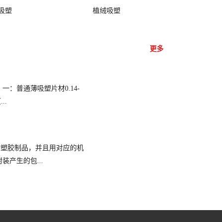
吸塑
植绒吸塑
更多
一：普通薄吸塑片材0.14-
..
出塑胶制品，并且用对应的机
装产生的包...